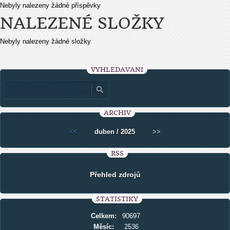
Nebyly nalezeny žádné příspěvky
NALEZENÉ SLOŽKY
Nebyly nalezeny žádné složky
VYHLEDÁVÁNÍ
ARCHIV
<<
duben / 2025
>>
RSS
Přehled zdrojů
STATISTIKY
Celkem:
90697
Měsíc:
2536